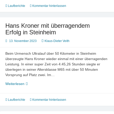
für
Matthias
Laufberichte
Kommentar hinterlassen
Nothstein
in
Willsbach
Hans Kroner mit überragendem
Erfolg in Steinheim
13. November 2023
Klaus-Dieter Veith
Beim Urmensch Ultralauf über 50 Kilometer in Steinheim
überzeugte Hans Kroner wieder einmal mit einer überragenden
Leistung. In einer super Zeit von 4:45,26 Stunden siegte er
überlegen in seiner Altersklasse M65 mit über 50 Minuten
Vorsprung auf Platz zwei. Im…
Hans
Weiterlesen
Kroner
mit
überragendem
Laufberichte
Kommentar hinterlassen
Erfolg
in