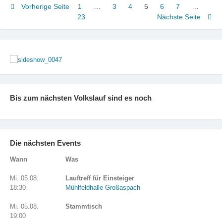
Steinheim
Seitennummerierung
Vorherige Seite
1
Seite
…
3
Seite
4
Seite
5
Seite
6
Seite
7
Seite
…
Se
23
Nächste Seite
der
Beiträge
Bis zum nächsten Volkslauf sind es noch
Die nächsten Events
Wann
Was
Mi. 05.08.
Lauftreff für Einsteiger
18:30
Mühlfeldhalle Großaspach
Mi. 05.08.
Stammtisch
19:00