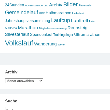
Bilder
Archiv
24Stunden
Adventswanderung
Feuerwehr
Gemeindelauf
Halbmarathon
GPX
Helferfest
Laufcup
Lauftreff
Jahreshauptversammlung
Links
Marathon
Rennsteig
Mallorca
Mitgliederversammlung
Silvesterlauf
Ultramarathon
Spendenlauf
Trainingslager
Volkslauf
Wanderung
Wetter
Archiv
Archiv
Suche