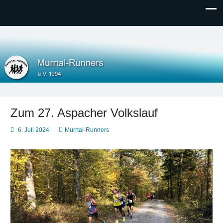
Murrtal-Runners
e.V. 1994
Zum 27. Aspacher Volkslauf
6. Juli 2024
Murrtal-Runners