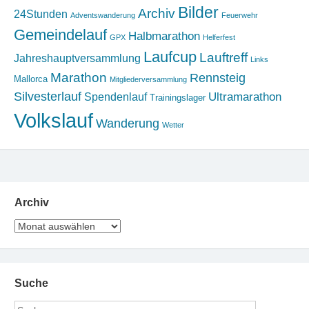
Bilder
Archiv
24Stunden
Adventswanderung
Feuerwehr
Gemeindelauf
Halbmarathon
GPX
Helferfest
Laufcup
Lauftreff
Jahreshauptversammlung
Links
Marathon
Rennsteig
Mallorca
Mitgliederversammlung
Silvesterlauf
Ultramarathon
Spendenlauf
Trainingslager
Volkslauf
Wanderung
Wetter
Archiv
Archiv
Suche