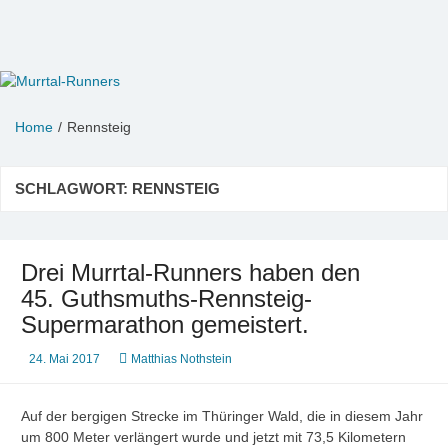
Zum
Inhalt
springen
Murrtal-Runners
e.V. 1994
Home
Rennsteig
SCHLAGWORT:
RENNSTEIG
Drei Murrtal-Runners haben den
45. Guthsmuths-Rennsteig-
Supermarathon gemeistert.
24. Mai 2017
Matthias Nothstein
Auf der bergigen Strecke im Thüringer Wald, die in diesem Jahr
um 800 Meter verlängert wurde und jetzt mit 73,5 Kilometern