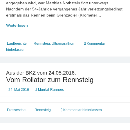
angegeben wird, war Matthias Nothstein flott unterwegs.
Nachdem der 54-Jährige vergangenes Jahr verletzungsbedingt
erstmals das Rennen beim Grenzadler (Kilometer…
Drei
Weiterlesen
Murrtal-
Runners haben
den
Laufberichte
Rennsteig
,
Ultramarathon
Kommentar
45.
hinterlassen
Guthsmuths-
Rennsteig-
Supermarathon
Aus der BKZ vom 24.05.2016:
gemeistert.
Vom Rollator zum Rennsteig
24. Mai 2016
Murrtal-Runners
Presseschau
Rennsteig
Kommentar hinterlassen