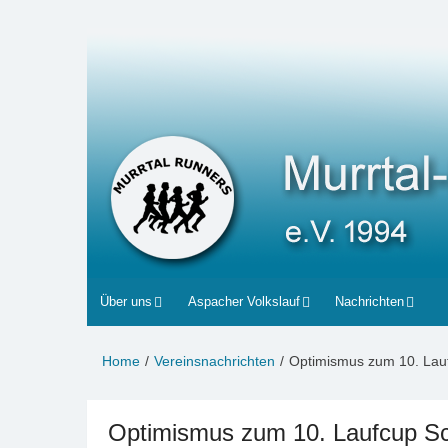
Zum
Inhalt
Murrtal-Runners
e.V. 1994
springen
Über uns
Aspacher Volkslauf
Nachrichten
Home
Vereinsnachrichten
Optimismus zum 10. Lau
Optimismus zum 10. Laufcup S