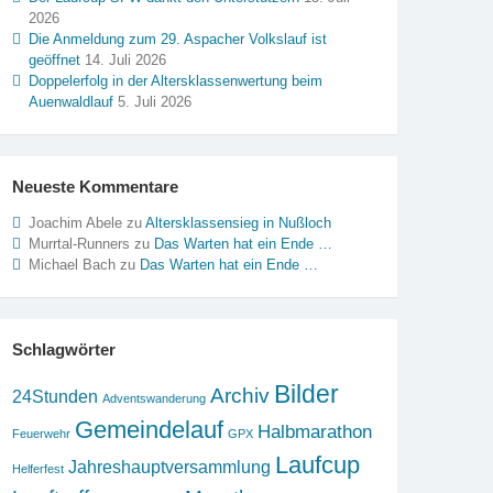
2026
Die Anmeldung zum 29. Aspacher Volkslauf ist
geöffnet
14. Juli 2026
Doppelerfolg in der Altersklassenwertung beim
Auenwaldlauf
5. Juli 2026
Neueste Kommentare
Joachim Abele
zu
Altersklassensieg in Nußloch
Murrtal-Runners
zu
Das Warten hat ein Ende …
Michael Bach
zu
Das Warten hat ein Ende …
Schlagwörter
Bilder
Archiv
24Stunden
Adventswanderung
Gemeindelauf
Halbmarathon
Feuerwehr
GPX
Laufcup
Jahreshauptversammlung
Helferfest