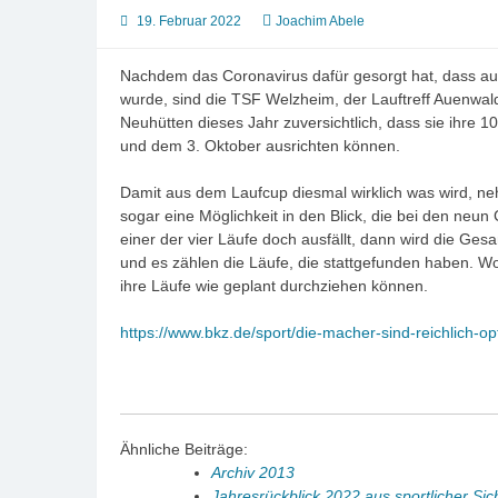
19. Februar 2022
Joachim Abele
Nachdem das Coronavirus dafür gesorgt hat, dass aus
wurde, sind die TSF Welzheim, der Lauftreff Auenwal
Neuhütten dieses Jahr zuversichtlich, dass sie ihre 
und dem 3. Oktober ausrichten können.
Damit aus dem Laufcup diesmal wirklich was wird, ne
sogar eine Möglichkeit in den Blick, die bei den ne
einer der vier Läufe doch ausfällt, dann wird die Ges
und es zählen die Läufe, die stattgefunden haben. Wob
ihre Läufe wie geplant durchziehen können.
https://www.bkz.de/sport/die-macher-sind-reichlich-op
Ähnliche Beiträge:
Archiv 2013
Jahresrückblick 2022 aus sportlicher Sic