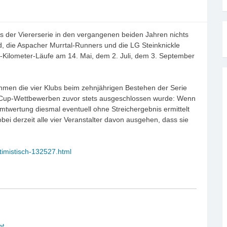
 der Viererserie in den vergangenen beiden Jahren nichts
d, die Aspacher Murrtal-Runners und die LG Steinknickle
10-Kilometer-Läufe am 14. Mai, dem 2. Juli, dem 3. September
hmen die vier Klubs beim zehnjährigen Bestehen der Serie
un Cup-Wettbewerben zuvor stets ausgeschlossen wurde: Wenn
amtwertung diesmal eventuell ohne Streichergebnis ermittelt
ei derzeit alle vier Veranstalter davon ausgehen, dass sie
timistisch-132527.html
ht