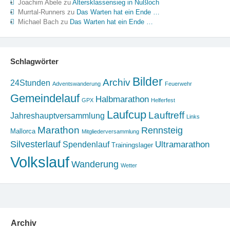
Joachim Abele
zu
Altersklassensieg in Nußloch
Murrtal-Runners
zu
Das Warten hat ein Ende …
Michael Bach
zu
Das Warten hat ein Ende …
Schlagwörter
Bilder
Archiv
24Stunden
Adventswanderung
Feuerwehr
Gemeindelauf
Halbmarathon
GPX
Helferfest
Laufcup
Lauftreff
Jahreshauptversammlung
Links
Marathon
Rennsteig
Mallorca
Mitgliederversammlung
Silvesterlauf
Ultramarathon
Spendenlauf
Trainingslager
Volkslauf
Wanderung
Wetter
Archiv