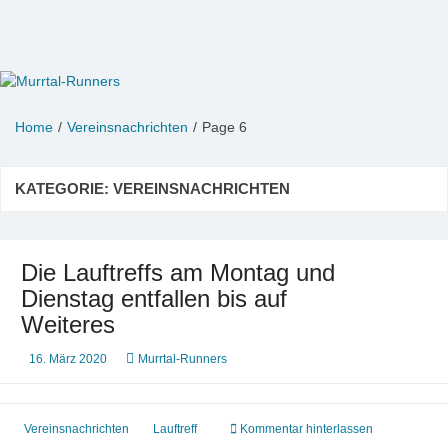
Zum
Inhalt
springen
Murrtal-Runners
e.V. 1994
Home
Vereinsnachrichten
Page 6
KATEGORIE:
VEREINSNACHRICHTEN
Die Lauftreffs am Montag und
Dienstag entfallen bis auf
Weiteres
16. März 2020
Murrtal-Runners
Vereinsnachrichten
Lauftreff
Kommentar hinterlassen