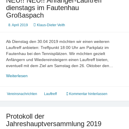
NEU!! NEU!! Anfänger-Lauftreff
dienstags im Fautenhau
Großaspach
8. April 2019
Klaus-Dieter Veith
Ab Dienstag den 30.04 2019 möchten wir einen weiteren
Lauftreff anbieten: Treffpunkt 18:00 Uhr am Parkplatz im
Fautenhau bei den Tennisplätzen. Wir möchten gezielt
Anfängern und Wiedereinsteigern einen Lauftreff bieten,
eventuell mit dem Ziel am Samstag den 26. Oktober den…
NEU!!
Weiterlesen
NEU!!
Anfänger-
Lauftreff
Vereinsnachrichten
Lauftreff
Kommentar hinterlassen
dienstags
im
Fautenhau
Protokoll der
Großaspach
Jahreshauptversammlung 2019