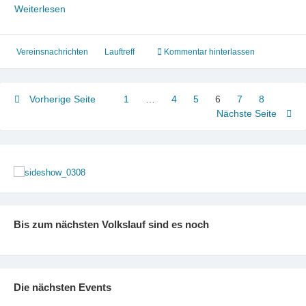
Montagslauftreff
Weiterlesen
Vereinsnachrichten
Lauftreff
Kommentar hinterlassen
Seitennummerierung
Vorherige Seite
1
Seite
…
4
Seite
5
Seite
6
Seite
7
Seite
8
Seite
Nächste Seite
der
Beiträge
Bis zum nächsten Volkslauf sind es noch
Die nächsten Events