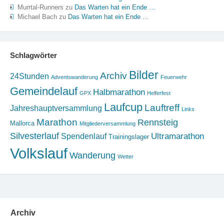
Murrtal-Runners
zu
Das Warten hat ein Ende …
Michael Bach
zu
Das Warten hat ein Ende …
Schlagwörter
Bilder
Archiv
24Stunden
Adventswanderung
Feuerwehr
Gemeindelauf
Halbmarathon
GPX
Helferfest
Laufcup
Lauftreff
Jahreshauptversammlung
Links
Marathon
Rennsteig
Mallorca
Mitgliederversammlung
Silvesterlauf
Ultramarathon
Spendenlauf
Trainingslager
Volkslauf
Wanderung
Wetter
Archiv