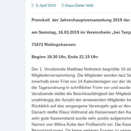
8. April 2019
Klaus-Dieter Veith
Protokoll der Jahreshauptversammlung 2019 der 
am Samstag, 16.03.2019 im Vereinsheim „bei Tanj
71672 Rielingshausen
Beginn 19.30 Uhr, Ende 21.15 Uhr
Der 1. Vorsitzende Matthias Nothstein begrüßte 16 st
Mitgliederversammlung. Die Mitglieder wurden laut S
innerhalb einer Frist von 14 Kalendertagen vor der
die Tagesordnung in schriftlicher Form vor und wurd
Vorsitzende stellte die Beschlussfähigkeit der Mitgl
unabhängig der Anzahl der anwesenden Mitglieder kei
Rückblick auf das vergangene Vereinsjahr gab er den 
Danach stellte Klaus Vollmond als Kassenwart den Ka
sehr gute Kassenstand wurde sehr positiv aufgenomm
Namen von Wilma Kube den Prüfbericht vor. Die Kass
Beanstandungen. Da keine weiteren Fragen zu seinem