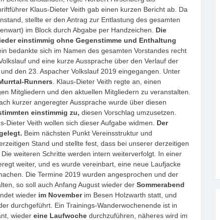
iftführer Klaus-Dieter Veith gab einen kurzen Bericht ab. Da
stand, stellte er den Antrag zur Entlastung des gesamten
ssenwart) im Block durch Abgabe per Handzeichen.
Die
lieder einstimmig ohne Gegenstimme und Enthaltung
tein bedankte sich im Namen des gesamten Vorstandes recht
 Volkslauf und eine kurze Aussprache über den Verlauf der
 und den 23. Aspacher Volkslauf 2019 eingegangen. Unter
Murrtal-Runners
. Klaus-Dieter Veith regte an, einen
en Mitgliedern und den aktuellen Mitgliedern zu veranstalten.
Nach kurzer angeregter Aussprache wurde über diesen
stimmten einstimmig zu,
diesen Vorschlag umzusetzen.
-Dieter Veith wollen sich dieser Aufgabe widmen.
Der
gelegt.
Beim nächsten Punkt Vereinsstruktur und
eitigen Stand und stellte fest, dass bei unserer derzeitigen
 Die weiteren Schritte werden intern weiterverfolgt. In einer
regt weiter, und es wurde vereinbart, eine neue Laufjacke
ig machen. Die Termine 2019 wurden angesprochen und der
ten, so soll auch Anfang August wieder der
Sommerabend
findet wieder
im November
im Besen Holzwarth statt, und
der durchgeführt. Ein Trainings-Wanderwochenende ist in
ant, wieder
eine Laufwoche
durchzuführen, näheres wird im