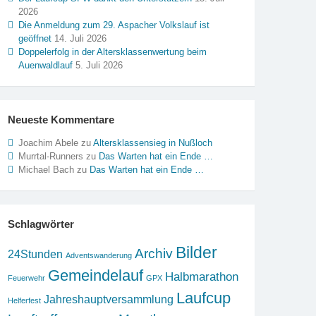
2026
Die Anmeldung zum 29. Aspacher Volkslauf ist
geöffnet
14. Juli 2026
Doppelerfolg in der Altersklassenwertung beim
Auenwaldlauf
5. Juli 2026
Neueste Kommentare
Joachim Abele
zu
Altersklassensieg in Nußloch
Murrtal-Runners
zu
Das Warten hat ein Ende …
Michael Bach
zu
Das Warten hat ein Ende …
Schlagwörter
Bilder
Archiv
24Stunden
Adventswanderung
Gemeindelauf
Halbmarathon
Feuerwehr
GPX
Laufcup
Jahreshauptversammlung
Helferfest