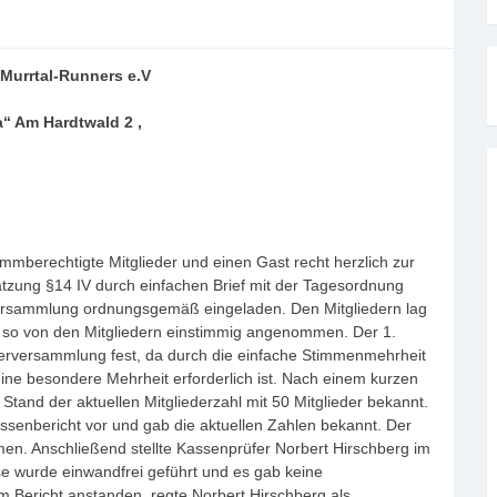
Murrtal-Runners e.V
a“ Am Hardtwald 2 ,
immberechtigte Mitglieder und einen Gast recht herzlich zur
atzung §14 IV durch einfachen Brief mit der Tagesordnung
 Versammlung ordnungsgemäß eingeladen. Den Mitgliedern lag
e so von den Mitgliedern einstimmig angenommen. Der 1.
iederversammlung fest, da durch die einfache Stimmenmehrheit
ne besondere Mehrheit erforderlich ist. Nach einem kurzen
Stand der aktuellen Mitgliederzahl mit 50 Mitglieder bekannt.
ssenbericht vor und gab die aktuellen Zahlen bekannt. Der
en. Anschließend stellte Kassenprüfer Norbert Hirschberg im
e wurde einwandfrei geführt und es gab keine
 Bericht anstanden, regte Norbert Hirschberg als