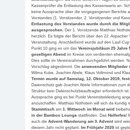
Kassenprüfer die Entlastung des Kassenwarts an. Schr
keine Aussprache über die vorgegangenen Berichte an
Vorstandes (1. Vorsitzender, 2. Vorsitzender und Ka
Entlastung des Vorstandes wurde durch die Mitg
ausgesprochen.
Der 1. Vorsitzende Matthias Noths
herzlich. Es folgte der Bericht über den 22. Aspacher
Veranstaltung. Anschließend wurde auf den Lauf-Cup
Punkt 10 ging es um das
Vereinsjubiläum 25 Jahre 
geselligen Abend
im Kreise von verdienten ehemalig
Dies sollte im Vereinsrahmen durchgeführt werden. 
Vorschlag abgestimmt. Die
anwesenden Mitglieder 
Wilma Kube, Joachim Abele, Klaus Vollmond und Klaus
Termin wurde auf Samstag, 12. Oktober 2019, fest
Datenschutz gab Joachim Abele Informationen zum derz
Struktur kein Datenschutzbeauftragter erforderlich ist.
Aussprache ging es bei Punkt Vereinsbekleidung ange
anzuschaffen. Matthias Nothstein will sich da kund
Stammtisch
am
1. Mittwoch im Monat wird
beibehal
in der Bamboo Lounge
stattfinden. Das
Helferfes
t 
auch die
Advent-Wanderung am 3. Advent
wird wie
diesem Jahr nicht geplant.
Im Frühjahr 2020
ist gepl