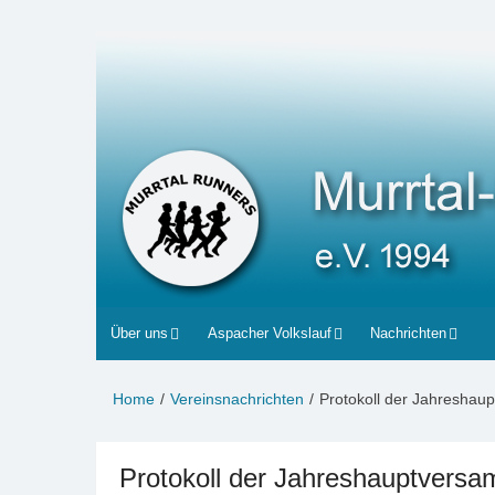
Zum
Inhalt
Murrtal-Runners
e.V. 1994
springen
Über uns
Aspacher Volkslauf
Nachrichten
Home
Vereinsnachrichten
Protokoll der Jahresha
Protokoll der Jahreshauptvers