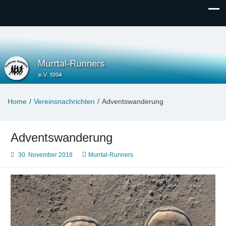
Murrtal-Runners
e.V. 1994
Home
Vereinsnachrichten
Adventswanderung
Adventswanderung
30. November 2018
Murrtal-Runners