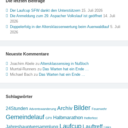
Die letzten Beiträge
Der Laufcup SFW dankt den Unterstützern
15. Juli 2026
Die Anmeldung zum 29. Aspacher Volkslauf ist geöffnet
14. Juli
2026
Doppelerfolg in der Altersklassenwertung beim Auenwaldlauf
5. Juli
2026
Neueste Kommentare
Joachim Abele
zu
Altersklassensieg in Nußloch
Murrtal-Runners
zu
Das Warten hat ein Ende …
Michael Bach
zu
Das Warten hat ein Ende …
Schlagwörter
Bilder
Archiv
24Stunden
Adventswanderung
Feuerwehr
Gemeindelauf
Halbmarathon
GPX
Helferfest
Laufcup
Lauftreff
Jahreshauptversammlung
Links