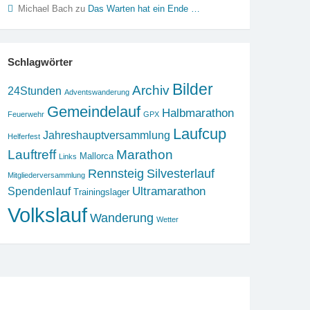
Michael Bach
zu
Das Warten hat ein Ende …
Schlagwörter
Bilder
Archiv
24Stunden
Adventswanderung
Gemeindelauf
Halbmarathon
Feuerwehr
GPX
Laufcup
Jahreshauptversammlung
Helferfest
Lauftreff
Marathon
Mallorca
Links
Rennsteig
Silvesterlauf
Mitgliederversammlung
Ultramarathon
Spendenlauf
Trainingslager
Volkslauf
Wanderung
Wetter