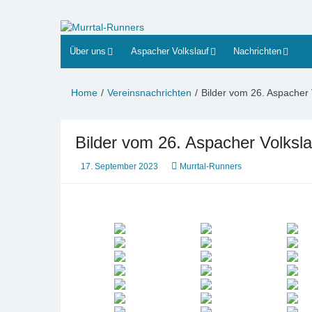
Zum
Inhalt
Murrtal-Runners
e.V. 1994
springen
Über uns
Aspacher Volkslauf
Nachrichten
Home
Vereinsnachrichten
Bilder vom 26. Aspacher 
Bilder vom 26. Aspacher Volksla
17. September 2023
Murrtal-Runners