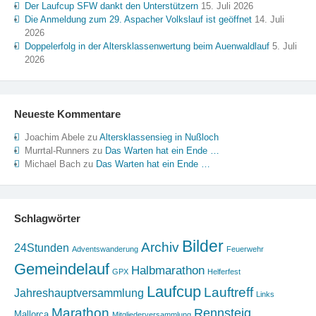
Der Laufcup SFW dankt den Unterstützern
15. Juli 2026
Die Anmeldung zum 29. Aspacher Volkslauf ist geöffnet
14. Juli
2026
Doppelerfolg in der Altersklassenwertung beim Auenwaldlauf
5. Juli
2026
Neueste Kommentare
Joachim Abele
zu
Altersklassensieg in Nußloch
Murrtal-Runners
zu
Das Warten hat ein Ende …
Michael Bach
zu
Das Warten hat ein Ende …
Schlagwörter
Bilder
Archiv
24Stunden
Adventswanderung
Feuerwehr
Gemeindelauf
Halbmarathon
GPX
Helferfest
Laufcup
Lauftreff
Jahreshauptversammlung
Links
Marathon
Rennsteig
Mallorca
Mitgliederversammlung