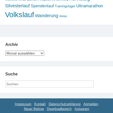
Silvesterlauf
Ultramarathon
Spendenlauf
Trainingslager
Volkslauf
Wanderung
Wetter
Archiv
Archiv
Suche
Impressum
Kontakt
Datenschutzerklärung
Anmelden
Neuer Beitrag
Downloadbereich
Instagram