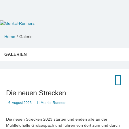
Zum
Inhalt
springen
Murrtal-Runners
e.V. 1994
Home
Galerie
GALERIEN
Die neuen Strecken
6. August 2023
Murrtal-Runners
Die neuen Strecken 2023 starten und enden alle an der
Mühlfeldhalle Großaspach und führen von dort zum und durch