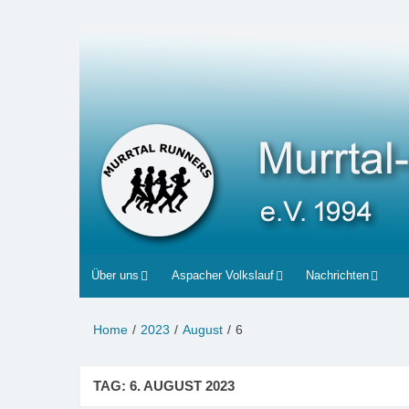
Zum
Inhalt
Murrtal-Runners
e.V. 1994
springen
Über uns
Aspacher Volkslauf
Nachrichten
Home
2023
August
6
TAG:
6. AUGUST 2023