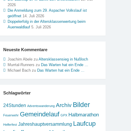
2026
Die Anmeldung zum 29. Aspacher Volkslauf ist
geöffnet
14. Juli 2026
Doppelerfolg in der Altersklassenwertung beim
Auenwaldlauf
5. Juli 2026
Neueste Kommentare
Joachim Abele
zu
Altersklassensieg in Nußloch
Murrtal-Runners
zu
Das Warten hat ein Ende …
Michael Bach
zu
Das Warten hat ein Ende …
Schlagwörter
Bilder
Archiv
24Stunden
Adventswanderung
Gemeindelauf
Halbmarathon
Feuerwehr
GPX
Laufcup
Jahreshauptversammlung
Helferfest