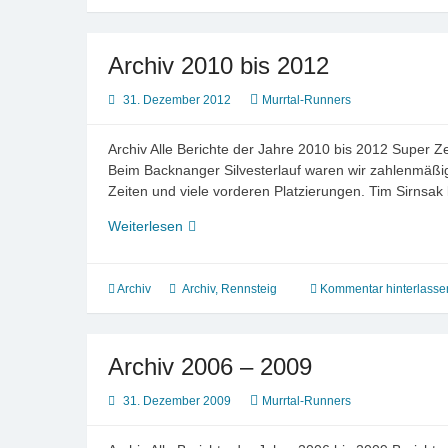
Archiv 2010 bis 2012
31. Dezember 2012
Murrtal-Runners
Archiv Alle Berichte der Jahre 2010 bis 2012 Super Z
Beim Backnanger Silvesterlauf waren wir zahlenmäßig 
Zeiten und viele vorderen Platzierungen. Tim Sirnsak 
Archiv
Weiterlesen
2010
bis
2012
Archiv
Archiv
,
Rennsteig
Kommentar hinterlasse
Archiv 2006 – 2009
31. Dezember 2009
Murrtal-Runners