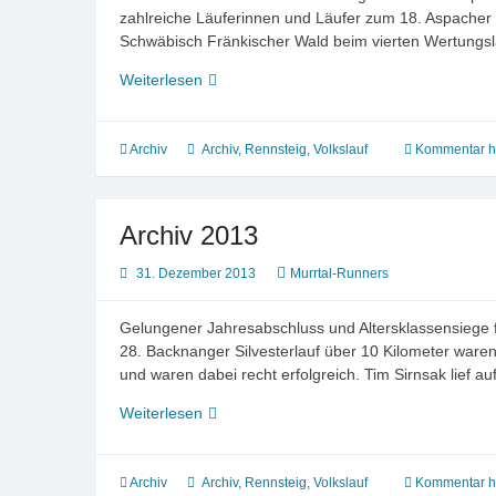
zahlreiche Läuferinnen und Läufer zum 18. Aspacher 
Schwäbisch Fränkischer Wald beim vierten Wertungsl
Archiv
Weiterlesen
2014
Archiv
Archiv
,
Rennsteig
,
Volkslauf
Kommentar hi
Archiv 2013
31. Dezember 2013
Murrtal-Runners
Gelungener Jahresabschluss und Altersklassensiege f
28. Backnanger Silvesterlauf über 10 Kilometer waren 
und waren dabei recht erfolgreich. Tim Sirnsak lief 
Archiv
Weiterlesen
2013
Archiv
Archiv
,
Rennsteig
,
Volkslauf
Kommentar hi