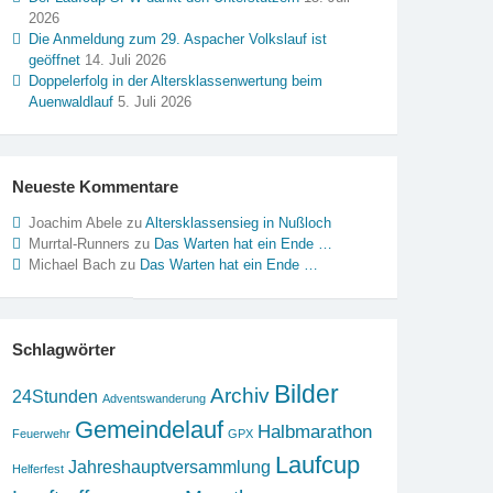
2026
Die Anmeldung zum 29. Aspacher Volkslauf ist
geöffnet
14. Juli 2026
Doppelerfolg in der Altersklassenwertung beim
Auenwaldlauf
5. Juli 2026
Neueste Kommentare
Joachim Abele
zu
Altersklassensieg in Nußloch
Murrtal-Runners
zu
Das Warten hat ein Ende …
Michael Bach
zu
Das Warten hat ein Ende …
Schlagwörter
Bilder
Archiv
24Stunden
Adventswanderung
Gemeindelauf
Halbmarathon
Feuerwehr
GPX
Laufcup
Jahreshauptversammlung
Helferfest