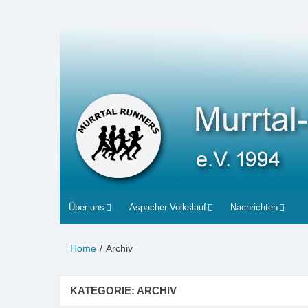
Zum
Inhalt
Murrtal-Runners
e.V. 1994
springen
Über uns
Aspacher Volkslauf
Nachrichten
Home
Archiv
KATEGORIE:
ARCHIV