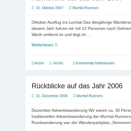
31. Oktober 2007
Murrtal-Runners
Oktober Ausflug ins Lechtal Das diesjährige Wander
diesem Jahr fuhren wir mit 12 Personen nach Gehren in
Warth entfernt im und liegt im…
Rückblicke
Weiterlesen
auf
das
Jahr
Archiv
Archiv
Kommentar hinterlassen
2007
Rückblicke auf das Jahr 2006
31. Dezember 2006
Murrtal-Runners
Dezember Adventswanderung Wir waren ca. 30 Persone
traditionellen Adventswanderung der Murrtal-Runners 
Rundwanderung war der Wanderparkplatz „Nonnenmühl