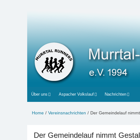
Zum
Inhalt
Murrtal-Runners
e.V. 1994
springen
Über uns
Aspacher Volkslauf
Nachrichten
Home
Vereinsnachrichten
Der Gemeindelauf nimmt 
Der Gemeindelauf nimmt Gestal