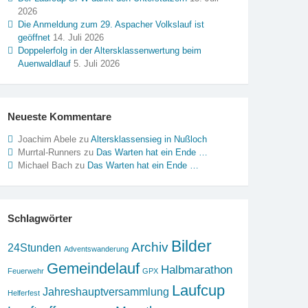
2026
Die Anmeldung zum 29. Aspacher Volkslauf ist
geöffnet
14. Juli 2026
Doppelerfolg in der Altersklassenwertung beim
Auenwaldlauf
5. Juli 2026
Neueste Kommentare
Joachim Abele
zu
Altersklassensieg in Nußloch
Murrtal-Runners
zu
Das Warten hat ein Ende …
Michael Bach
zu
Das Warten hat ein Ende …
Schlagwörter
Bilder
Archiv
24Stunden
Adventswanderung
Gemeindelauf
Halbmarathon
Feuerwehr
GPX
Laufcup
Jahreshauptversammlung
Helferfest