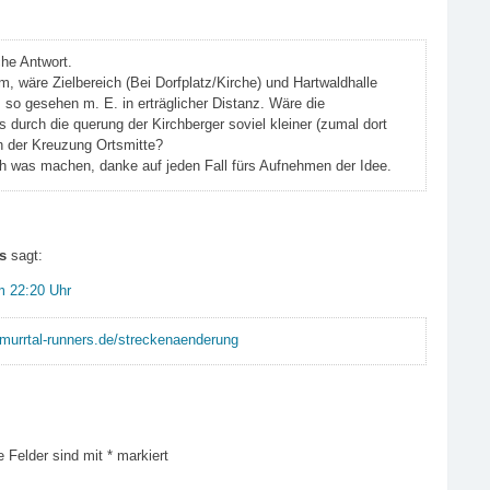
che Antwort.
, wäre Zielbereich (Bei Dorfplatz/Kirche) und Hartwaldhalle
 so gesehen m. E. in erträglicher Distanz. Wäre die
 durch die querung der Kirchberger soviel kleiner (zumal dort
n der Kreuzung Ortsmitte?
och was machen, danke auf jeden Fall fürs Aufnehmen der Idee.
s
sagt:
m 22:20 Uhr
/murrtal-runners.de/streckenaenderung
e Felder sind mit
*
markiert