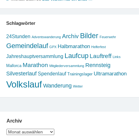
Schlagwörter
Bilder
Archiv
24Stunden
Adventswanderung
Feuerwehr
Gemeindelauf
Halbmarathon
GPX
Helferfest
Laufcup
Lauftreff
Jahreshauptversammlung
Links
Marathon
Rennsteig
Mallorca
Mitgliederversammlung
Silvesterlauf
Ultramarathon
Spendenlauf
Trainingslager
Volkslauf
Wanderung
Wetter
Archiv
Archiv