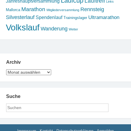
Laufcup
Lauftreff
Jahreshauptversammlung
Links
Marathon
Rennsteig
Mallorca
Mitgliederversammlung
Silvesterlauf
Ultramarathon
Spendenlauf
Trainingslager
Volkslauf
Wanderung
Wetter
Archiv
Archiv
Suche
Impressum
Kontakt
Datenschutzerklärung
Anmelden