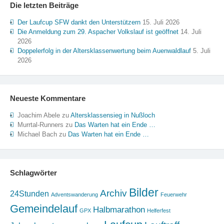
Die letzten Beiträge
Der Laufcup SFW dankt den Unterstützern
15. Juli 2026
Die Anmeldung zum 29. Aspacher Volkslauf ist geöffnet
14. Juli
2026
Doppelerfolg in der Altersklassenwertung beim Auenwaldlauf
5. Juli
2026
Neueste Kommentare
Joachim Abele
zu
Altersklassensieg in Nußloch
Murrtal-Runners
zu
Das Warten hat ein Ende …
Michael Bach
zu
Das Warten hat ein Ende …
Schlagwörter
Bilder
Archiv
24Stunden
Adventswanderung
Feuerwehr
Gemeindelauf
Halbmarathon
GPX
Helferfest