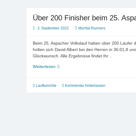
Über 200 Finisher beim 25. Asp
3. September 2022
Murrtal-Runners
Beim 25. Aspacher Volkslauf haben über 200 Läufer di
holten sich David Albert bei den Herren in 36:01,8 u
Glückwunsch. Alle Ergebnisse findet Ihr…
Über
Weiterlesen
200
Finisher
beim
Laufberichte
Kommentar hinterlassen
25.
Aspacher
Volkslauf