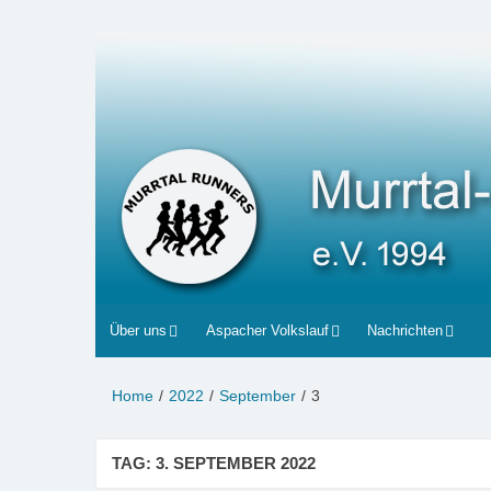
Zum
Inhalt
Murrtal-Runners
e.V. 1994
springen
Über uns
Aspacher Volkslauf
Nachrichten
Home
2022
September
3
TAG:
3. SEPTEMBER 2022