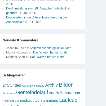
2026
Die Anmeldung zum 29. Aspacher Volkslauf ist
geöffnet
14. Juli 2026
Doppelerfolg in der Altersklassenwertung beim
Auenwaldlauf
5. Juli 2026
Neueste Kommentare
Joachim Abele
zu
Altersklassensieg in Nußloch
Murrtal-Runners
zu
Das Warten hat ein Ende …
Michael Bach
zu
Das Warten hat ein Ende …
Schlagwörter
Bilder
Archiv
24Stunden
Adventswanderung
Gemeindelauf
Halbmarathon
Feuerwehr
GPX
Laufcup
Jahreshauptversammlung
Helferfest