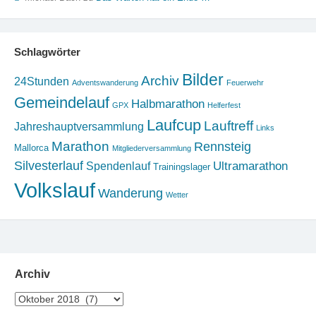
Schlagwörter
Bilder
Archiv
24Stunden
Adventswanderung
Feuerwehr
Gemeindelauf
Halbmarathon
GPX
Helferfest
Laufcup
Lauftreff
Jahreshauptversammlung
Links
Marathon
Rennsteig
Mallorca
Mitgliederversammlung
Silvesterlauf
Ultramarathon
Spendenlauf
Trainingslager
Volkslauf
Wanderung
Wetter
Archiv
Archiv