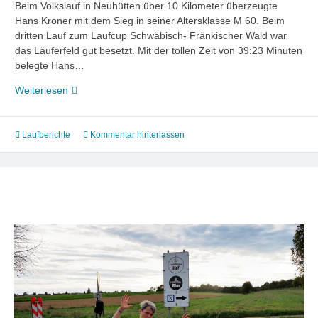
Beim Volkslauf in Neuhütten über 10 Kilometer überzeugte
Hans Kroner mit dem Sieg in seiner Altersklasse M 60. Beim
dritten Lauf zum Laufcup Schwäbisch- Fränkischer Wald war
das Läuferfeld gut besetzt. Mit der tollen Zeit von 39:23 Minuten
belegte Hans…
Hans
Weiterlesen
Kroner
erneut
mit
Laufberichte
Kommentar hinterlassen
Altersklassensieg
in
Neuhütten