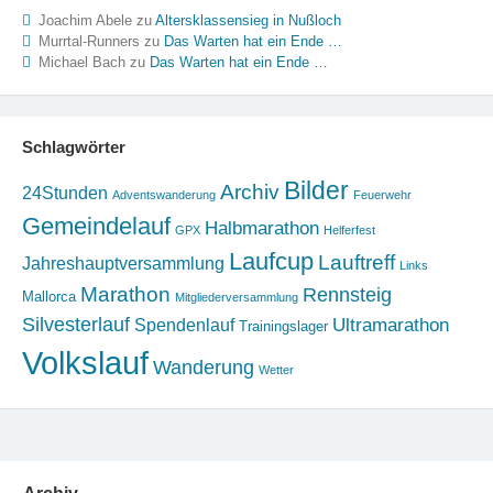
Joachim Abele
zu
Altersklassensieg in Nußloch
Murrtal-Runners
zu
Das Warten hat ein Ende …
Michael Bach
zu
Das Warten hat ein Ende …
Schlagwörter
Bilder
Archiv
24Stunden
Adventswanderung
Feuerwehr
Gemeindelauf
Halbmarathon
GPX
Helferfest
Laufcup
Lauftreff
Jahreshauptversammlung
Links
Marathon
Rennsteig
Mallorca
Mitgliederversammlung
Silvesterlauf
Ultramarathon
Spendenlauf
Trainingslager
Volkslauf
Wanderung
Wetter