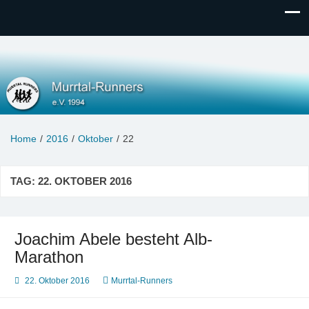
Murrtal-Runners
e.V. 1994
Home
2016
Oktober
22
TAG:
22. OKTOBER 2016
Joachim Abele besteht Alb-
Marathon
22. Oktober 2016
Murrtal-Runners